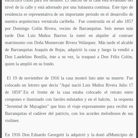
estructura como para los detalles. El balcón de la casa está levantado del
nivel de la calle y está adornado por una balaustra continua. Este tipo de
residencia es representativa de un importante periodo en el desarrollo de
nuestra arquitectura vernácula caribeña. Fue construida en el año 1857
por Domingo Colón Rivera, vecino de Barranquitas. Seis meses más
tarde Don Luis Muñoz Barrios la tomó en alquiler al contraer
matrimonio con Doña Monserrate Rivera Velázquez. Más tarde el alcalde
de Barranquitas Joaquín de Rojas, adquirió la casa y luego la vendió a
Don Laudelino Bonilla, éste a su vez, la traspasó a Don Félix Colón,
quien la amplió en su fondo.
El 19 de noviembre de 1916 la casa mostró luto ante su muerte. Fue
colocado un letrero que decía “Aquí nació Luis Muñoz Rivera Julio 17
de 1859”.En el frente de la casa estaba colocado el retrato entre
crespones e iluminado con faroles enlutados y en el balcón, la orquesta
“Juventud de Mayagüez” que hizo el viaje expresamente para recibir en
Barranquitas el cadáver del patricio, con los acordes melodiosos de sus
violines.
En 1916 Don Eduardo Georgetti la adquirió y la donó alMunicipio de