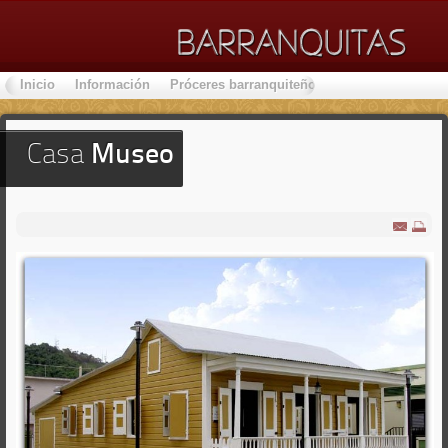
Inicio
Información
Próceres barranquiteños
Lugares de Inter
Casa
Museo