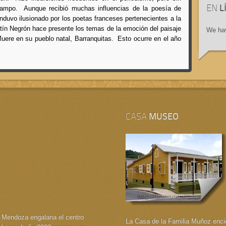
EN
L
campo. Aunque recibió muchas influencias de la poesía de
duvo ilusionado por los poetas franceses pertenecientes a la
tín Negrón hace presente los temas de la emoción del paisaje
We hav
Muere en su pueblo natal, Barranquitas. Esto ocurre en el año
CASA
MUSEO
 Mendoza engalana el centro
La Casa de la Familia Muñoz encie