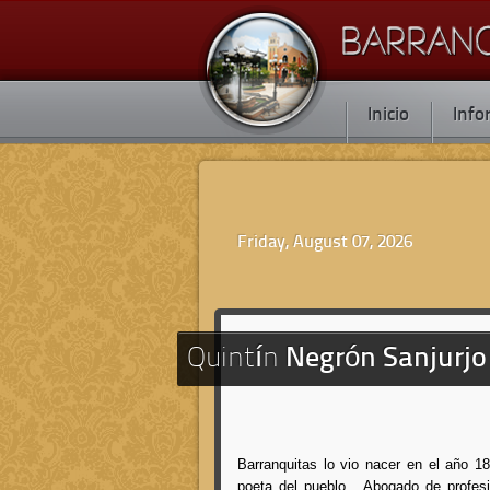
Inicio
Info
Friday, August 07, 2026
Quintín
Negrón Sanjurjo
Barranquitas lo vio nacer en el año 
poeta del pueblo. Abogado de profesi