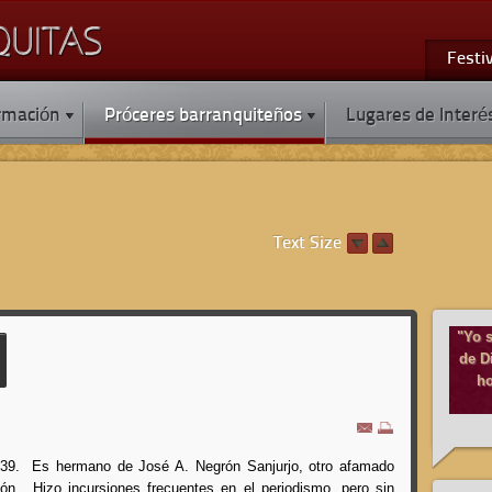
Festi
rmación
Próceres barranquiteños
Lugares de Interé
Text Size
"Yo s
de Di
ho
1839. Es hermano de José A. Negrón Sanjurjo, otro afamado
ón. Hizo incursiones frecuentes en el periodismo, pero sin