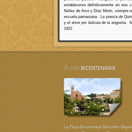
establecerse definitivamente en ese 
Núñez de Arce y Díaz Mirón, siempre an
escuela parnasiana. La poesía de Quin
y el amor por dulzura de la angustia. 
1922.
PLAZA
BICENTENARIA
La Plaza Bicentenaria Monseñor Miguel