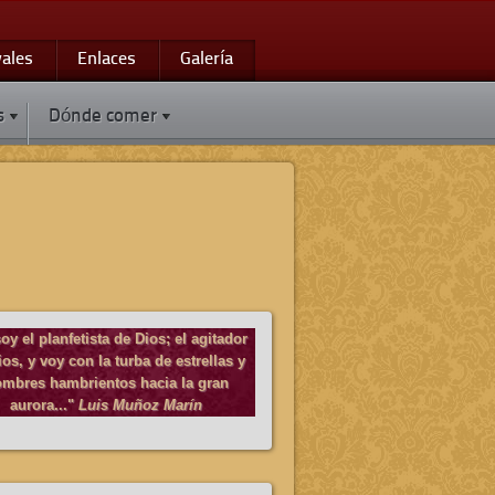
vales
Enlaces
Galería
s
Dónde comer
oy el planfetista de Dios; el agitador
os, y voy con la turba de estrellas y
mbres hambrientos hacia la gran
aurora..."
Luis Muñoz Marín