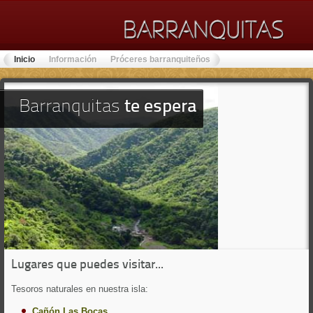
Inicio
Información
Próceres barranquiteños
Lugares de Interés
Barranquitas
te espera
Lugares
que puedes visitar...
Tesoros naturales en nuestra isla:
Cañón Las Bocas