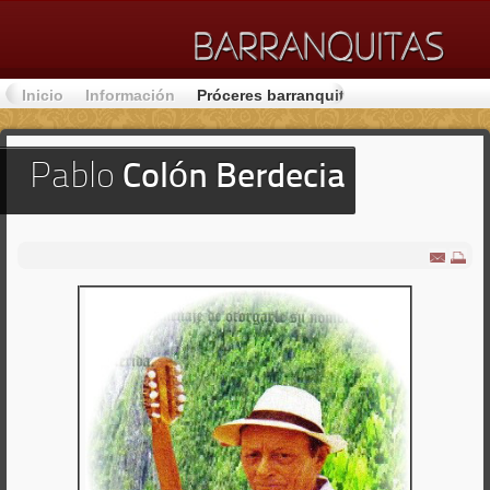
Inicio
Información
Próceres barranquiteños
Lugares de 
Pablo
Colón Berdecia