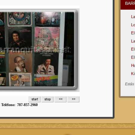
BAR
L
Lo
El
La
El
El
Ho
Ki
Estás 
Teléfono: 787-857-2960