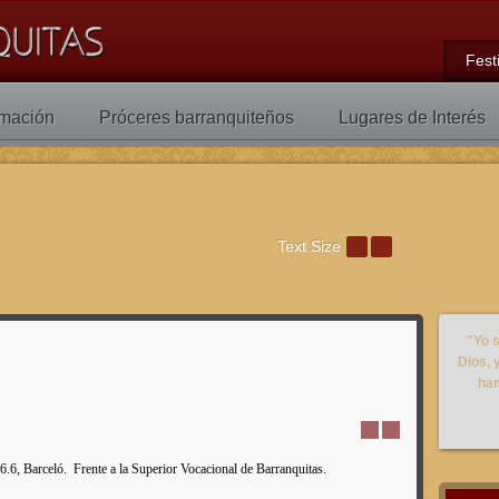
Fest
rmación
Próceres barranquiteños
Lugares de Interés
Text Size
"Yo s
Dios, 
ham
.6, Barceló. Frente a la Superior Vocacional de Barranquitas.