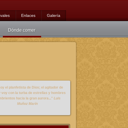
ivales
Enlaces
Galería
Dónde comer
oy el planfetista de Dios; el agitador de
y voy con la turba de estrellas y hombres
brientos hacia la gran aurora..."
Luis
Muñoz Marín